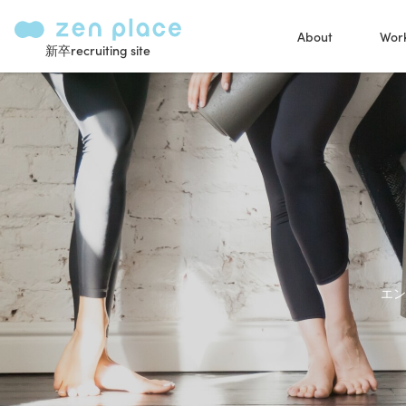
About
Work
新卒recruiting site
エン