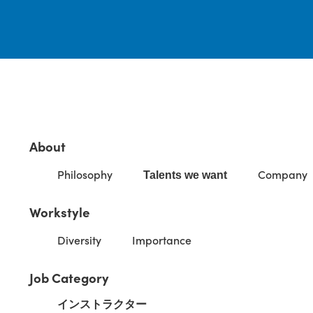
About
Philosophy
Company
Talents we want
Workstyle
Diversity
Importance
Job Category
インストラクター