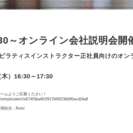
16:30～オンライン会社説明会
】ピラティスインストラクター正社員向けのオン
木）16:30～17:30
ォーム
よりご応募ください！
rm/entryb/select/a574f3ba401f917bf0023b695acd24a8
採用担当：Rumi