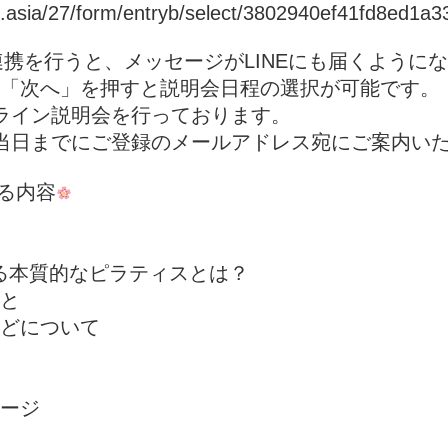
d.asia/27/form/entryb/select/3802940ef41fd8ed1a
連携を行うと、メッセージがLINEにも届くように
「次へ」を押すと説明会日程の選択が可能です。
ンライン説明会を行っております。
は当日までにご登録のメールアドレス宛にご案内い
る内容
供する本質的なピラティスとは？
と
どについて
ージ