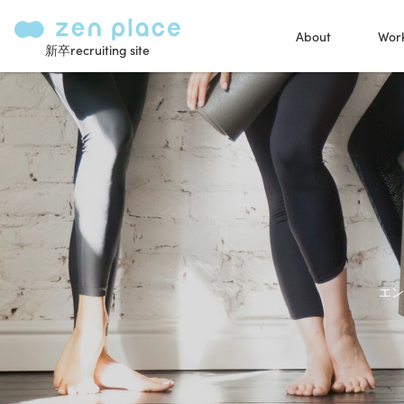
About
Work
新卒recruiting site
エン