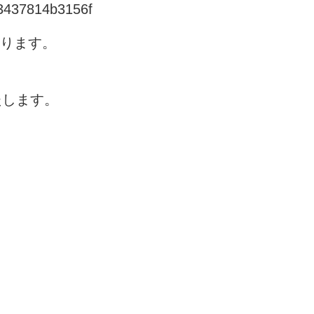
33437814b3156f
なります。
たします。