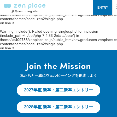
Warning
: include(single/.php): failed to open stream: No such file or
ENTRY
directory in
新卒recruiting site
/home/xs409733/zenplace.co.jp/public_html/newgraduates.zenplace.co
content/themes/code_zen2/single.php
on line
3
Warning
: include(): Failed opening 'single/.php' for inclusion
(include_path='.:/opt/php-7.4.33-2/data/pear') in
/home/xs409733/zenplace.co.jp/public_html/newgraduates.zenplace.co
content/themes/code_zen2/single.php
on line
3
Join the Mission
私たちと一緒にウェルビーイングを創造しよう
2027年度 新卒・第二新卒エントリー
2028年度 新卒・第二新卒エントリー