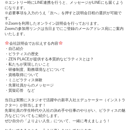
※エントリー時にLINE連携を行うと、メッセージがLINEにも届くよう
になります。
※必要事項を入力のうえ「次へ」を押すと説明会日程の選択が可能で
す。
※Zoomを利用したオンライン説明会を行っております。
Zoomの参加用リンクは当日までにご登録のメールアドレス宛にご案内
いたします。
会社説明会でお伝えする内容
・自己紹介
・ピラティスの歴史
・ZEN PLACEが提供する本質的なピラティスとは？
・私たちが実現したいこと
・研修制度、勤務環境などについて
・資格取得について
・ミニピラティス体験
・先輩社員からのメッセージ
・質疑応答 など
当日は実際にスタジオで活躍中の新卒入社エデュケーター（インストラ
クター）が担当します！
先輩社員の学生時代や入社の決め手や仕事のやりがい、ピラティスの魅
力などについてもご紹介します。
ぜひ自分の「よりよい人生」について、一緒に考えましょう！