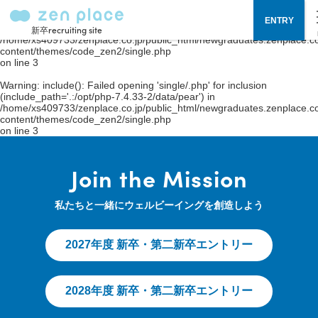
Warning
: include(single/.php): failed to open stream: No such file or
ENTRY
directory in
新卒recruiting site
/home/xs409733/zenplace.co.jp/public_html/newgraduates.zenplace.co
content/themes/code_zen2/single.php
on line
3
Warning
: include(): Failed opening 'single/.php' for inclusion
(include_path='.:/opt/php-7.4.33-2/data/pear') in
/home/xs409733/zenplace.co.jp/public_html/newgraduates.zenplace.co
content/themes/code_zen2/single.php
on line
3
Join the Mission
私たちと一緒にウェルビーイングを創造しよう
2027年度 新卒・第二新卒エントリー
2028年度 新卒・第二新卒エントリー