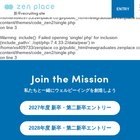
Warning
: include(single/.php): failed to open stream: No such file or
ENTRY
directory in
新卒recruiting site
/home/xs409733/zenplace.co.jp/public_html/newgraduates.zenplace.co
content/themes/code_zen2/single.php
on line
3
Warning
: include(): Failed opening 'single/.php' for inclusion
(include_path='.:/opt/php-7.4.33-2/data/pear') in
/home/xs409733/zenplace.co.jp/public_html/newgraduates.zenplace.co
content/themes/code_zen2/single.php
on line
3
Join the Mission
私たちと一緒にウェルビーイングを創造しよう
2027年度 新卒・第二新卒エントリー
2028年度 新卒・第二新卒エントリー