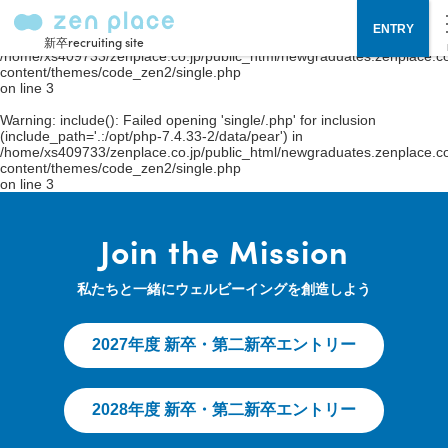
Warning
: include(single/.php): failed to open stream: No such file or
ENTRY
directory in
新卒recruiting site
/home/xs409733/zenplace.co.jp/public_html/newgraduates.zenplace.co
content/themes/code_zen2/single.php
on line
3
Warning
: include(): Failed opening 'single/.php' for inclusion
(include_path='.:/opt/php-7.4.33-2/data/pear') in
/home/xs409733/zenplace.co.jp/public_html/newgraduates.zenplace.co
content/themes/code_zen2/single.php
on line
3
Join the Mission
私たちと一緒にウェルビーイングを創造しよう
2027年度 新卒・第二新卒エントリー
2028年度 新卒・第二新卒エントリー