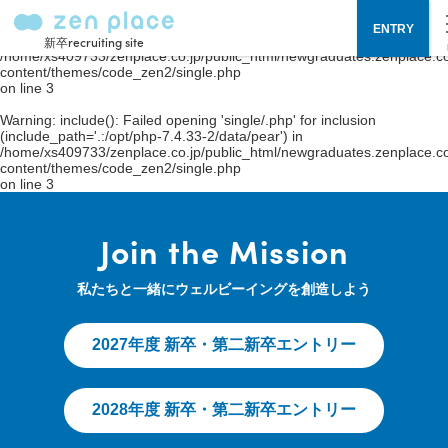
Warning
: include(single/.php): failed to open stream: No such file or
ENTRY
directory in
新卒recruiting site
/home/xs409733/zenplace.co.jp/public_html/newgraduates.zenplace.co
content/themes/code_zen2/single.php
on line
3
Warning
: include(): Failed opening 'single/.php' for inclusion
(include_path='.:/opt/php-7.4.33-2/data/pear') in
/home/xs409733/zenplace.co.jp/public_html/newgraduates.zenplace.co
content/themes/code_zen2/single.php
on line
3
Join the Mission
私たちと一緒にウェルビーイングを創造しよう
2027年度 新卒・第二新卒エントリー
2028年度 新卒・第二新卒エントリー