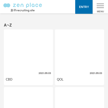
ENTRY
新卒recruiting site
A~Z
2021.09.03
2021.09.03
CBD
QOL