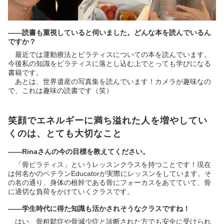
――読書も重視していると伺いました。どんな本を読んでいるん
ですか？
最近では運動療法とピラティスについての本を読んでいます。
今後私の知識をピラティスに落とし込む上でとっても学びになる
書籍です。
あとは、世界遺産の写真集を読んでいます！カメラが趣味なの
で、これは趣味の読書です（笑）
笑顔でエネルギーに満ち溢れた人を増やしてい
くのは、とても大切なこと
――Rinaさんの今の目標を教えてください。
「骨ピラティス」というレッスンクラスを持つことです！現在
は何名かのベテランEducatorが実際にレッスンをしています。そ
の名の通り、身体の根幹である骨にフォーカスをあてていて、骨
に適切な負荷をかけていくクラスです。
――学生時代に得た知識も活かされそうなクラスですね！
はい、骨粗鬆症や骨減少症と診断された方でも安全に受けられ