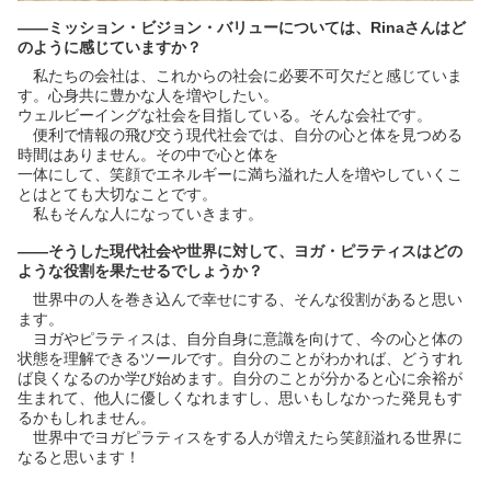
――ミッション・ビジョン・バリューについては、Rinaさんはど
のように感じていますか？
私たちの会社は、これからの社会に必要不可欠だと感じていま
す。心身共に豊かな人を増やしたい。
ウェルビーイングな社会を目指している。そんな会社です。
便利で情報の飛び交う現代社会では、自分の心と体を見つめる
時間はありません。その中で心と体を
一体にして、笑顔でエネルギーに満ち溢れた人を増やしていくこ
とはとても大切なことです。
私もそんな人になっていきます。
――そうした現代社会や世界に対して、ヨガ・ピラティスはどの
ような役割を果たせるでしょうか？
世界中の人を巻き込んで幸せにする、そんな役割があると思い
ます。
ヨガやピラティスは、自分自身に意識を向けて、今の心と体の
状態を理解できるツールです。自分のことがわかれば、どうすれ
ば良くなるのか学び始めます。自分のことが分かると心に余裕が
生まれて、他人に優しくなれますし、思いもしなかった発見もす
るかもしれません。
世界中でヨガピラティスをする人が増えたら笑顔溢れる世界に
なると思います！