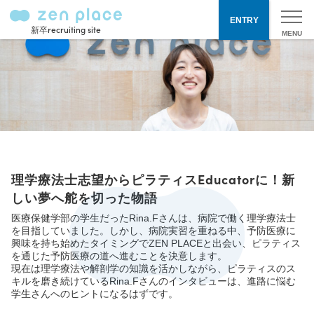
ENTRY
新卒recruiting site
理学療法士志望からピラティスEducatorに！新
しい夢へ舵を切った物語
医療保健学部の学生だったRina.Fさんは、病院で働く理学療法士
を目指していました。しかし、病院実習を重ねる中、予防医療に
興味を持ち始めたタイミングでZEN PLACEと出会い、ピラティス
を通じた予防医療の道へ進むことを決意します。
現在は理学療法や解剖学の知識を活かしながら、ピラティスのス
キルを磨き続けているRina.Fさんのインタビューは、進路に悩む
学生さんへのヒントになるはずです。